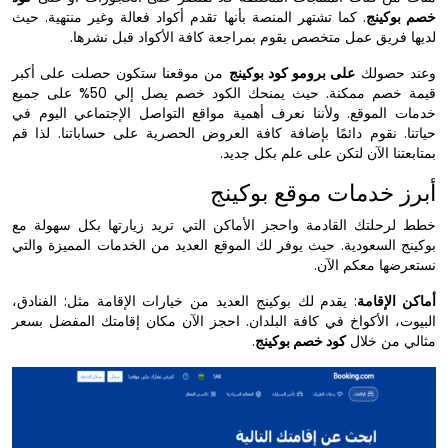
خصم بوكينج
. كما تشتهر المنصة بأنها تقدم أكواد فعالة وغير منتهية. حيث
لديها فريق عمل متخصص يقوم بمراجعة كافة الأكواد قبل نشرها.
وعند حصولك
على برومو كود بوكينج
من موقعنا ستكون حصلت على أكبر
قيمة خصم ممكنة. حيث يمنحك الكود خصم يصل إلي 50% على جميع
خدمات الموقع. ولأننا نعرف أهمية مواقع التواصل الإجتماعي اليوم في
حياتنا. نقوم دائمًا بإضافة كافة العروض الحصرية على حساباتنا. لذا قم
بمتابعتنا الآن لتكن على علم بكل جديد.
أبرز خدمات موقع بوكينج
خطط لرحلتك القادمة واحجز الأماكن التي تريد زيارتها بكل سهولة مع
بوكينج السعودية. حيث يوفر لك الموقع العديد من الخدمات المميزة والتي
نستعرضها معكم الآن.
أماكن الإقامة
: يقدم لك بوكينج العديد من خيارات الإقامة مثل: الفنادق،
البيوت، الأكواخ في كافة البلدان. احجز الآن مكان إقامتك المفضل بسعر
مثالي من خلال
كود خصم بوكينج
.