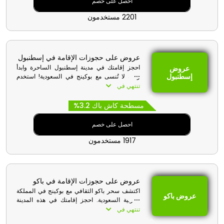
احصل على خصم
2201 مستخدمون
عروض على حجوزات الإقامة في إسطنبول
احجز إقامتك في مدينة إسطنبول الساحرة وابدأ
عروض
إسطنبول
رحلة لا تُنسى مع بوكينج في السعودية! استخدم
برومو كود بوكينج عند الدفع للحصول على خصومات
تنتهي في
حصرية، واستمتع بتجربة مميزة تجمع بين التوفير
والراحة.
مسطحة كاش باك 3.2%
احصل على خصم
1917 مستخدمون
عروض على حجوزات الإقامة في باكو
اكتشف سحر باكو الثقافي مع بوكينج في المملكة
عروض باكو
العربية السعودية. احجز إقامتك في هذه المدينة
الساحرة واستمتع بتوفير لا يُضاهى باستخدام رمز
تنتهي في
خصم بوكينج عند الدفع. ارتقِ بتجربتك في باكو مع