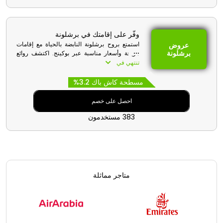
وفّر على إقامتك في برشلونة
استمتع بروح برشلونة النابضة بالحياة مع إقامات
عروض
برشلونة
مريحة وأسعار مناسبة عبر بوكينج. اكتشف روائع
أنطوني غاودي الفنية واسترخِ على الشواطئ
تنتهي في
الجميلة، مع الاستفادة من أفضل الأسعار على أماكن
الإقامة.
مسطحة كاش باك 3.2%
احصل على خصم
383 مستخدمون
متاجر مماثلة