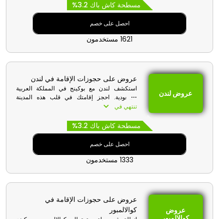
خصومات حصرية، واحصل على إقامة لا تُنسى دون
مسطحة كاش باك 3.2%
تكلفة باهظة.
احصل على خصم
1621 مستخدمون
عروض على حجوزات الإقامة في لندن
استكشف لندن مع بوكينج في المملكة العربية
عروض لندن
السعودية. احجز إقامتك في قلب هذه المدينة
العريقة واستمتع بتوفير رائع باستخدام قسيمة شراء
تنتهي في
بوكينج عند الدفع. ارتقِ بتجربتك في لندن مع
خصومات حصرية، واضمن لنفسك رحلة لا تُنسى
مسطحة كاش باك 3.2%
وبأسعار مناسبة.
احصل على خصم
1333 مستخدمون
عروض على حجوزات الإقامة في
كوالالمبور
عروض
كوالالمبور