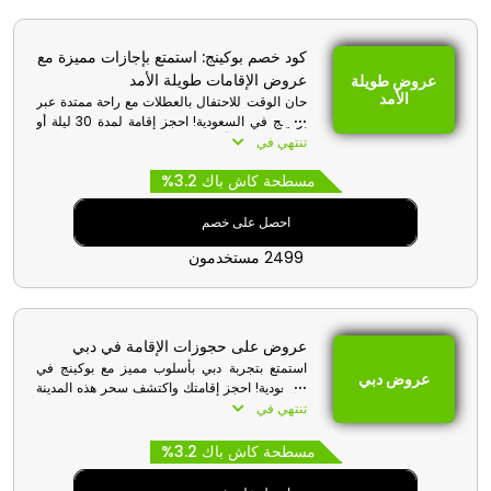
كود خصم بوكينج: استمتع بإجازات مميزة مع
عروض الإقامات طويلة الأمد
عروض طويلة
الأمد
حان الوقت للاحتفال بالعطلات مع راحة ممتدة عبر
بوكينج في السعودية! احجز إقامة لمدة 30 ليلة أو
أكثر واستمتع بأسعار شهرية مخفّضة لتجربة مريحة
تنتهي في
وموفرة. استخدم قسيمة الشراء لجعل إقامتك
مسطحة كاش باك 3.2%
طويلة الأمد أكثر متعة.
احصل على خصم
2499 مستخدمون
عروض على حجوزات الإقامة في دبي
استمتع بتجربة دبي بأسلوب مميز مع بوكينج في
عروض دبي
السعودية! احجز إقامتك واكتشف سحر هذه المدينة
النابضة بالحياة، مع الاستفادة من خصومات حصرية
تنتهي في
عند استخدام كود خصم بوكينج عند الدفع، لتجعل
رحلتك إلى دبي مليئة بالتوفير واللحظات التي لا
مسطحة كاش باك 3.2%
تُنسى.