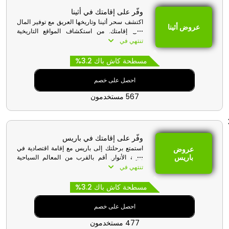
وفّر على إقامتك في أثينا
اكتشف سحر أثينا وتاريخها العريق مع توفير المال
عروض أثينا
على إقامتك. من استكشاف المواقع التاريخية
الشهيرة كالأكروبوليس إلى التجول في الأحياء
تنتهي في
النابضة بالحياة، تتيح لك أماكن الإقامة ذات الأسعار
المعقولة الاستمتاع الكامل بثقافة عاصمة اليونان.
مسطحة كاش باك 3.2%
احصل على خصم
567 مستخدمون
وفّر على إقامتك في باريس
استمتع برحلتك إلى باريس مع إقامة اقتصادية في
عروض
باريس
مدينة الأنوار. أقم بالقرب من المعالم السياحية
الشهيرة كبرج إيفل ومتحف اللوفر، واستمتع
تنتهي في
بالأناقة الباريسية دون تجاوز ميزانيتك.
مسطحة كاش باك 3.2%
احصل على خصم
477 مستخدمون