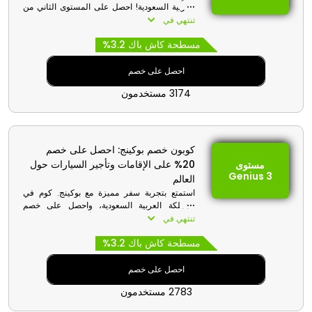
العربية السعودية! احصل على المستوى الثاني من
Genius لتحصل على خصم مذهل 15% على
تنتهي في
إقامات مختارة بعناية وتأجير السيارات في جميع
مسطحة كاش باك 3.2%
أنحاء العالم. احصل على مزايا إضافية مثل خصم
10-15% على الإقامات، وخصم 10% على تأجير
السيارات، ووجبات إفطار مجانية في إقامات
احصل على خصم
مختارة، وترقية مجانية للغرف لرحلة خالية من
3174 مستخدمون
التوتر. استخدم الرمز الترويجي للانطلاق في عطلة
فاخرة واقتصادية! استفد من هذه المزايا لإتمام 5
حجوزات خلال عامين.
كوبون خصم بوكينج: احصل على خصم
20% على الإقامات وتأجير السيارات حول
مستوى
Genius 3
العالم
استمتع بتجربة سفر مميزة مع بوكينج. كوم في
المملكة العربية السعودية، واحصل على خصم
حصري 20% على الإقامة وتأجير السيارات في
تنتهي في
جميع أنحاء العالم عند إتمام 5 حجوزات خلال
مسطحة كاش باك 3.2%
عامين. احجز الآن باستخدام كوبون الخصم لتوفير لا
مثيل له في مغامرتك القادمة. ستحصل على دعم
فوري في جميع إقاماتك، وترقية مجانية للغرفة،
احصل على خصم
ووجبة إفطار مجانية، وغيرهم.
2783 مستخدمون