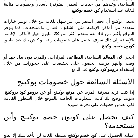
السياحية، وغيرهم من خدمات السفر. المتوفرة بأسعار وخصومات مثالية
للغاية عند استخدام
كود خصم بوكينج
.
تسعى بوكينج أن تجعل السفر في أمر سهل للغاية من خلال توفير خيارات
متعددة من أماكن الإقامة مثل: الشقق، الفنادق والمنتجعات. كما يتوفر
الموقع بأكثر من 43 لغة وتقدم أكثر من 28 مليون خيار لأماكن الإقامة.
بالإضافة إلى ذلك سوف تحصل على خصومات رائعة و كاش باك عند تطبيق
كوبون خصم بوكينج
.
احجز الآن المعالم السياحية، المطاعم، المزارات، والمزيد دون بذل جهد أو
وقت. وانتهز فرصة الحصول على تخفيضات على حجوزاتك من خلال
إستخدام
برومو كود بوكينج
عند الدفع.
الأسئلة الشائعة حول خصومات بوكينج
إذا كنت تريد معرفة المزيد عن موقع بوكينج أو عن
برومو كود بروكينج
.
سوف نوضح لك كافة المعلومات الخاصة بالموقع خلال السطور القادمة
لكي نضمن حصولك على تجربة مميزة.
كيف تحصل على كوبون خصم بوكينج وأين
تستخدمه؟
عملية الحصول على
كود خصم بوكينج
بسيطة للغاية لن تأخذ منك إلا بضع