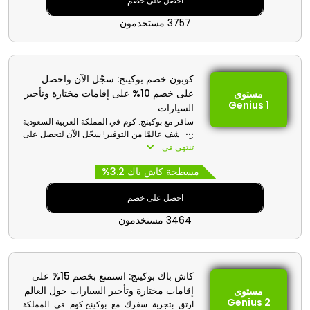
احصل على خصم
3757 مستخدمون
كوبون خصم بوكينج: سجّل الآن واحصل
على خصم 10% على إقامات مختارة وتأجير
مستوى
Genius 1
السيارات
سافر مع بوكينج. كوم في المملكة العربية السعودية
واكتشف عالمًا من التوفير! سجّل الآن لتحصل على
المستوى الأول من Genius واستمتع بخصم
تنتهي في
حصري 10% على إقاماتك المختارة بعناية وتأجير
مسطحة كاش باك 3.2%
السيارات في جميع أنحاء العالم. انطلق في رحلتك
مع هذا الرمز الترويجي لتجربة سفر رائعة تجمع بين
الراحة والسعر المناسب في مغامرتك القادمة.
احصل على خصم
3464 مستخدمون
كاش باك بوكينج: استمتع بخصم 15% على
إقامات مختارة وتأجير السيارات حول العالم
مستوى
Genius 2
ارتقِ بتجربة سفرك مع بوكينج.كوم في المملكة