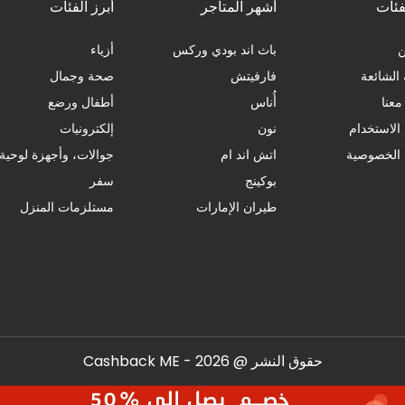
فئات
أشهر المتاجر
أبرز الفئات
باث اند بودي وركس
أزياء
 الشائعة
فارفيتش
صحة وجمال
عنا
أُناس
أطفال ورضع
لاستخدام
نون
إلكترونيات
الخصوصية
اتش اند ام
جوالات، وأجهزة لوحية
بوكينج
سفر
طيران الإمارات
مستلزمات المنزل
حقوق النشر @ Cashback ME - 2026