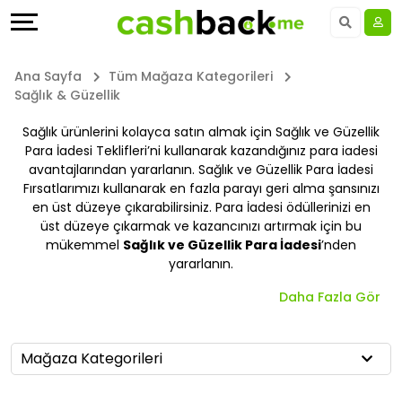
Teklifler
Keşfet
Dil
Tüm
Dizinler
UAE - EN
Ana Sayfa
Tüm Mağaza Kategorileri
Sağlık & Güzellik
Mağazalar
Daha
Saudi Arabia - EN
Sağlık ürünlerini kolayca satın almak için Sağlık ve Güzellik
Para İadesi Teklifleri’ni kullanarak kazandığınız para iadesi
Tüm
Fazla
Kuwait - EN
avantajlarından yararlanın. Sağlık ve Güzellik Para İadesi
Fırsatlarımızı kullanarak en fazla parayı geri alma şansınızı
Mağaza
Kazan
Qatar - EN
en üst düzeye çıkarabilirsiniz. Para İadesi ödüllerinizi en
üst düzeye çıkarmak ve kazancınızı artırmak için bu
Kategorileri
Yardım
Bahrain - EN
mükemmel
Sağlık ve Güzellik Para İadesi
’nden
yararlanın.
Tüm
&
Egypt - EN
Daha Fazla Gör
Kupon
Destek
المملكة العربية السعودية - AR
Mağaza Kategorileri
Kategorileri
Şirketimiz
Jordan - EN