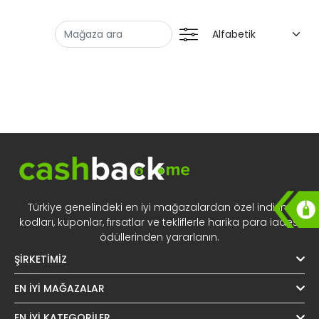
Tüm
Oman - EN
Fırsat
Iraq - EN
Kategorileri
Lebanon - EN
Türkiye - EN
Türkiye - TR
Türkiye genelindeki en iyi mağazalardan özel indirim
kodları, kuponlar, fırsatlar ve tekliflerle harika para iadesi
ödüllerinden yararlanın.
ŞIRKETIMIZ
EN İYI MAĞAZALAR
EN İYI KATEGORILER