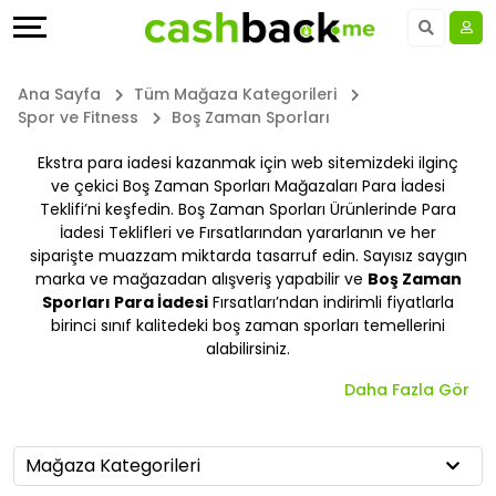
Teklifler
Keşfet
Dil
Tüm
Dizinler
UAE - EN
Ana Sayfa
Tüm Mağaza Kategorileri
Spor ve Fitness
Boş Zaman Sporları
Mağazalar
Daha
Saudi Arabia - EN
Ekstra para iadesi kazanmak için web sitemizdeki ilginç
ve çekici Boş Zaman Sporları Mağazaları Para İadesi
Tüm
Fazla
Kuwait - EN
Teklifi’ni keşfedin. Boş Zaman Sporları Ürünlerinde Para
İadesi Teklifleri ve Fırsatlarından yararlanın ve her
Mağaza
Kazan
Qatar - EN
siparişte muazzam miktarda tasarruf edin. Sayısız saygın
marka ve mağazadan alışveriş yapabilir ve
Boş Zaman
Kategorileri
Yardım
Bahrain - EN
Sporları Para İadesi
Fırsatları’ndan indirimli fiyatlarla
birinci sınıf kalitedeki boş zaman sporları temellerini
Tüm
&
Egypt - EN
alabilirsiniz.
Daha Fazla Gör
Kupon
Destek
المملكة العربية السعودية - AR
Kategorileri
Şirketimiz
Jordan - EN
Mağaza Kategorileri