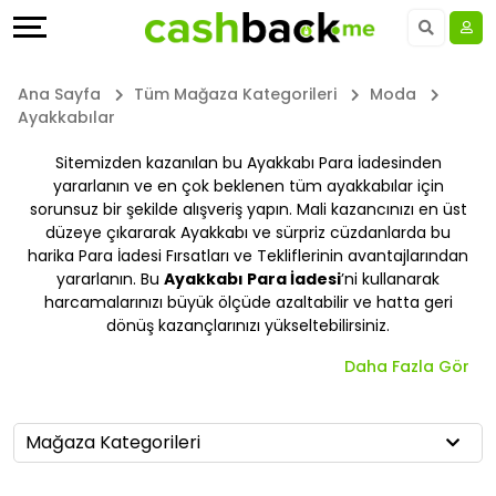
Teklifler
Keşfet
Dil
Tüm
Dizinler
UAE - EN
Ana Sayfa
Tüm Mağaza Kategorileri
Moda
Ayakkabılar
Mağazalar
Daha
Saudi Arabia - EN
Sitemizden kazanılan bu Ayakkabı Para İadesinden
yararlanın ve en çok beklenen tüm ayakkabılar için
Tüm
Fazla
Kuwait - EN
sorunsuz bir şekilde alışveriş yapın. Mali kazancınızı en üst
düzeye çıkararak Ayakkabı ve sürpriz cüzdanlarda bu
Mağaza
Kazan
Qatar - EN
harika Para İadesi Fırsatları ve Tekliflerinin avantajlarından
yararlanın. Bu
Ayakkabı Para İadesi
’ni kullanarak
Kategorileri
Yardım
Bahrain - EN
harcamalarınızı büyük ölçüde azaltabilir ve hatta geri
dönüş kazançlarınızı yükseltebilirsiniz.
Tüm
&
Egypt - EN
Daha Fazla Gör
Kupon
Destek
المملكة العربية السعودية - AR
Mağaza Kategorileri
Kategorileri
Şirketimiz
Jordan - EN